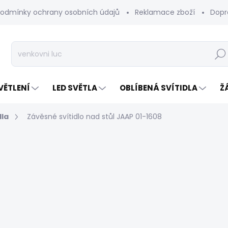
odmínky ochrany osobních údajů
Reklamace zboží
Dopr
Hleda
VĚTLENÍ
LED SVĚTLA
OBLÍBENÁ SVÍTIDLA
Ž
dla
Závěsné svítidlo nad stůl JAAP 01-1608