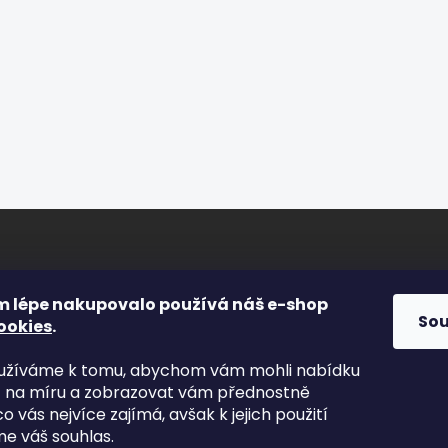
ORMACE PRO VÁS
FACEBOOK
m lépe nakupovalo používá náš e-shop
So
ookies
.
s
yužíváme k tomu, abychom vám mohli nabídku
kty
t na míru a zobrazovat vám přednostně
odní podmínky
co vás nejvíce zajímá, avšak k jejich použití
nky ochrany osobních údajů
e váš souhlas.