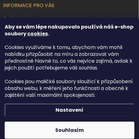
INFORMACE PRO VÁS
O nás
Aby se vám lépe nakupovalo používá náš e-shop
Kontakty
soubory
cookies
.
Obchodní podmínky
Cookies využíváme k tomu, abychom vám mohli
Podmínky ochrany osobních údajů
nabídku přizpůsobit na míru a zobrazovat vám
Reklamace zboží
přednostně hlavně to, co vás nejvíce zajímá, avšak k
Doprava a platba
jejich použití potřebujeme váš souhlas.
Cookies jsou maličké soubory sloužící k přizpůsobení
FACEBOOK
obsahu webu, k měření jeho funkčnosti a obecně k
zajištění vaší maximální spokojenosti.
Nastavení
Copyright 2026
Osvětlení.com
. Všechna práva vyhrazena.
Upravit
nastavení cookies
Souhlasím
Vytvořil Shoptet