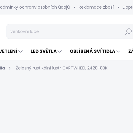
odmínky ochrany osobních údajů
Reklamace zboží
Dopr
Hleda
VĚTLENÍ
LED SVĚTLA
OBLÍBENÁ SVÍTIDLA
Ž
dla
Železný rustikální lustr CARTWHEEL 2428-8BK