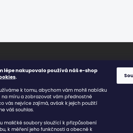
ORMACE PRO VÁS
FACEBOOK
m lépe nakupovalo používá náš e-shop
So
ookies
.
s
yužíváme k tomu, abychom vám mohli nabídku
kty
t na míru a zobrazovat vám přednostně
odní podmínky
co vás nejvíce zajímá, avšak k jejich použití
nky ochrany osobních údajů
e váš souhlas.
mace zboží
ou maličké soubory sloužící k přizpůsobení
va a platba
u, k měření jeho funkčnosti a obecně k