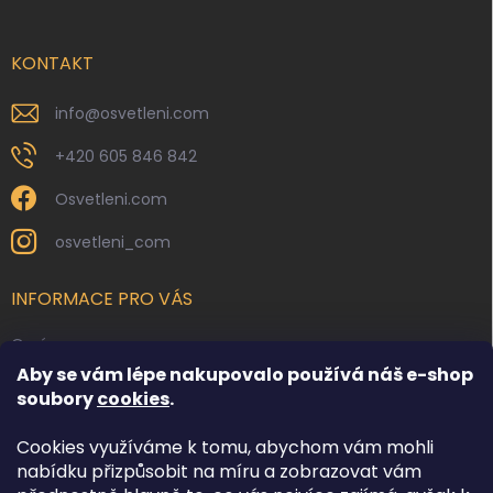
a
t
í
KONTAKT
info
@
osvetleni.com
+420 605 846 842
Osvetleni.com
osvetleni_com
INFORMACE PRO VÁS
O nás
Aby se vám lépe nakupovalo používá náš e-shop
Kontakty
soubory
cookies
.
Obchodní podmínky
Cookies využíváme k tomu, abychom vám mohli
Podmínky ochrany osobních údajů
nabídku přizpůsobit na míru a zobrazovat vám
Reklamace zboží