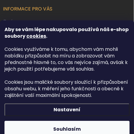
INFORMACE PRO VÁS
O nás
Aby se vám lépe nakupovalo používá náš e-shop
Kontakty
soubory
cookies
.
Obchodní podmínky
Cookies využíváme k tomu, abychom vám mohli
Podmínky ochrany osobních údajů
nabídku přizpůsobit na míru a zobrazovat vám
Reklamace zboží
přednostně hlavně to, co vás nejvíce zajímá, avšak k
Doprava a platba
jejich použití potřebujeme váš souhlas.
Cookies jsou maličké soubory sloužící k přizpůsobení
FACEBOOK
obsahu webu, k měření jeho funkčnosti a obecně k
zajištění vaší maximální spokojenosti.
Nastavení
Copyright 2026
Osvětlení.com
. Všechna práva vyhrazena.
Upravit
nastavení cookies
Souhlasím