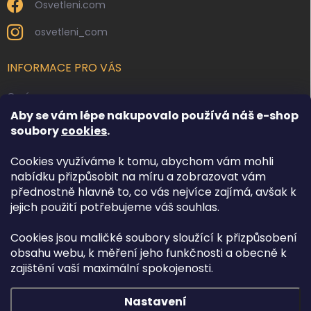
Osvetleni.com
osvetleni_com
INFORMACE PRO VÁS
O nás
Aby se vám lépe nakupovalo používá náš e-shop
Kontakty
soubory
cookies
.
Obchodní podmínky
Cookies využíváme k tomu, abychom vám mohli
Podmínky ochrany osobních údajů
nabídku přizpůsobit na míru a zobrazovat vám
Reklamace zboží
přednostně hlavně to, co vás nejvíce zajímá, avšak k
Doprava a platba
jejich použití potřebujeme váš souhlas.
Cookies jsou maličké soubory sloužící k přizpůsobení
FACEBOOK
obsahu webu, k měření jeho funkčnosti a obecně k
zajištění vaší maximální spokojenosti.
Nastavení