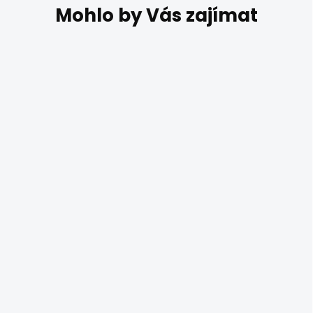
DO 14 DNŮ
Zlatý lustr do
obýváku Redo 01-
2715 VOLLEY
3 868 Kč
Zlatý závěsný lustr do
obýváku nebo ložnice -