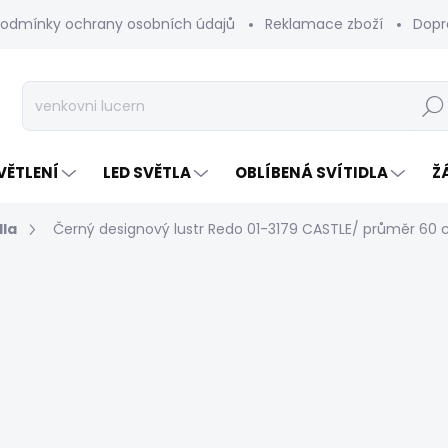
odmínky ochrany osobních údajů
Reklamace zboží
Dopr
Hleda
VĚTLENÍ
LED SVĚTLA
OBLÍBENÁ SVÍTIDLA
Ž
dla
Černý designový lustr Redo 01-3179 CASTLE/ průměr 60