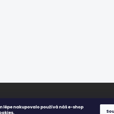
arter Henk/3-krokové
3000K/ průměr 60 + 40 c
mívání/3000K
Do košíku
Do košíku
ORMACE PRO VÁS
FACEBOOK
m lépe nakupovalo používá náš e-shop
So
ookies
.