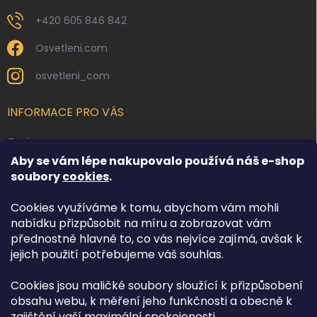
+420 605 846 842
Osvetleni.com
osvetleni_com
INFORMACE PRO VÁS
O nás
Aby se vám lépe nakupovalo používá náš e-shop
Kontakty
soubory
cookies
.
Obchodní podmínky
Cookies využíváme k tomu, abychom vám mohli
Podmínky ochrany osobních údajů
nabídku přizpůsobit na míru a zobrazovat vám
Reklamace zboží
přednostně hlavně to, co vás nejvíce zajímá, avšak k
Doprava a platba
jejich použití potřebujeme váš souhlas.
Cookies jsou maličké soubory sloužící k přizpůsobení
FACEBOOK
obsahu webu, k měření jeho funkčnosti a obecně k
zajištění vaší maximální spokojenosti.