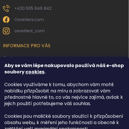
+420 605 846 842
Osvetleni.com
osvetleni_com
INFORMACE PRO VÁS
O nás
Aby se vám lépe nakupovalo používá náš e-shop
Kontakty
soubory
cookies
.
Obchodní podmínky
Cookies využíváme k tomu, abychom vám mohli
Podmínky ochrany osobních údajů
nabídku přizpůsobit na míru a zobrazovat vám
Reklamace zboží
přednostně hlavně to, co vás nejvíce zajímá, avšak k
Doprava a platba
jejich použití potřebujeme váš souhlas.
Cookies jsou maličké soubory sloužící k přizpůsobení
FACEBOOK
obsahu webu, k měření jeho funkčnosti a obecně k
zajištění vaší maximální spokojenosti.