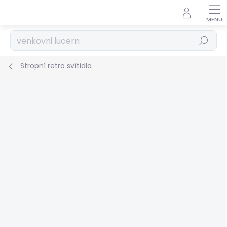
Přejít
na
obsah
Hledat
Stropní retro svítidla