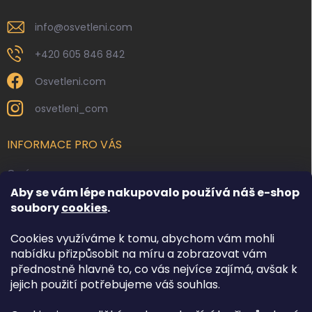
info
@
osvetleni.com
+420 605 846 842
Osvetleni.com
osvetleni_com
INFORMACE PRO VÁS
O nás
Aby se vám lépe nakupovalo používá náš e-shop
Kontakty
soubory
cookies
.
Obchodní podmínky
Cookies využíváme k tomu, abychom vám mohli
Podmínky ochrany osobních údajů
nabídku přizpůsobit na míru a zobrazovat vám
Reklamace zboží
přednostně hlavně to, co vás nejvíce zajímá, avšak k
Doprava a platba
jejich použití potřebujeme váš souhlas.