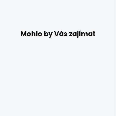
DO 7 DNŮ
Elstead HARPER-
SFM-HB-CS stropní