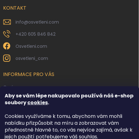
t
í
KONTAKT
info
@
osvetleni.com
+420 605 846 842
Osvetleni.com
osvetleni_com
INFORMACE PRO VÁS
O nás
Aby se vám lépe nakupovalo používá náš e-shop
Kontakty
soubory
cookies
.
Obchodní podmínky
Cookies využíváme k tomu, abychom vám mohli
Podmínky ochrany osobních údajů
nabídku přizpůsobit na míru a zobrazovat vám
Reklamace zboží
přednostně hlavně to, co vás nejvíce zajímá, avšak k
Doprava a platba
jejich použití potřebujeme váš souhlas.