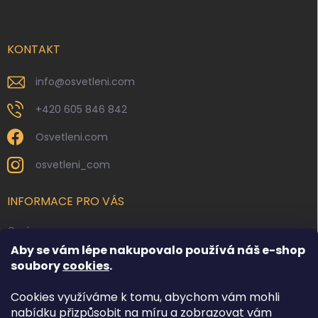
p
a
t
í
KONTAKT
info
@
osvetleni.com
+420 605 846 842
Osvetleni.com
osvetleni_com
INFORMACE PRO VÁS
O nás
Aby se vám lépe nakupovalo používá náš e-shop
Kontakty
soubory
cookies
.
Obchodní podmínky
Cookies využíváme k tomu, abychom vám mohli
Podmínky ochrany osobních údajů
nabídku přizpůsobit na míru a zobrazovat vám