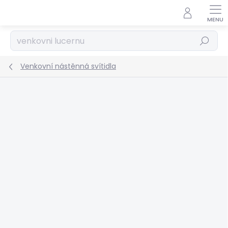
Přejít
na
obsah
Hledat
Venkovní nástěnná svítidla