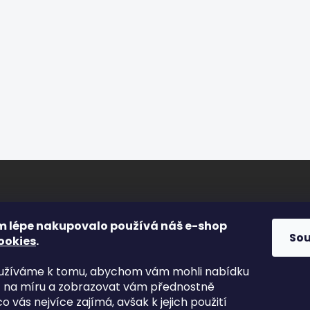
ORMACE PRO VÁS
FACEBOOK
m lépe nakupovalo používá náš e-shop
So
ookies
.
s
yužíváme k tomu, abychom vám mohli nabídku
kty
t na míru a zobrazovat vám přednostně
odní podmínky
co vás nejvíce zajímá, avšak k jejich použití