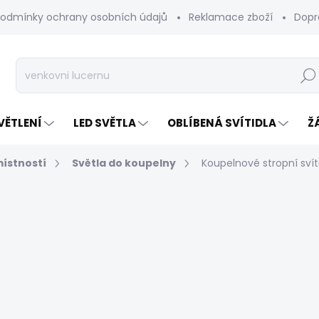
odmínky ochrany osobních údajů
Reklamace zboží
Dopr
Hleda
VĚTLENÍ
LED SVĚTLA
OBLÍBENÁ SVÍTIDLA
Ž
místností
Světla do koupelny
Koupelnové stropní svít