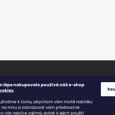
ORMACE PRO VÁS
FACEBOOK
m lépe nakupovalo používá náš e-shop
So
ookies
.
Osvětlení.com
s
yužíváme k tomu, abychom vám mohli nabídku
kty
t na míru a zobrazovat vám přednostně
odní podmínky
co vás nejvíce zajímá, avšak k jejich použití