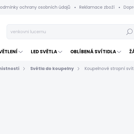
odmínky ochrany osobních údajů
Reklamace zboží
Dopr
Hleda
VĚTLENÍ
LED SVĚTLA
OBLÍBENÁ SVÍTIDLA
Ž
místností
Světla do koupelny
Koupelnové stropní svít