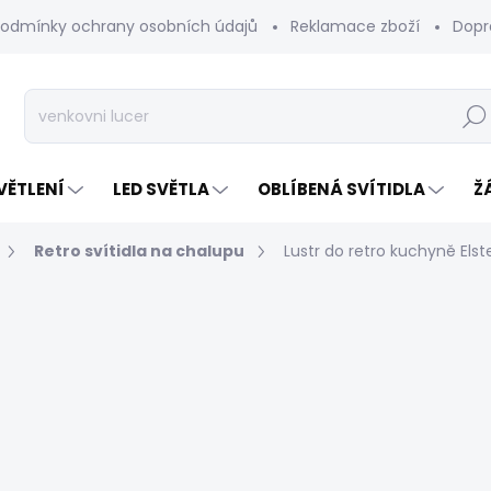
odmínky ochrany osobních údajů
Reklamace zboží
Dopr
Hleda
VĚTLENÍ
LED SVĚTLA
OBLÍBENÁ SVÍTIDLA
Ž
Retro svítidla na chalupu
Lustr do retro kuchyně Els