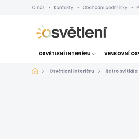
Přejít
O nás
Kontakty
Obchodní podmínky
P
na
obsah
OSVĚTLENÍ INTERIÉRU
VENKOVNÍ OS
Domů
Osvětlení interiéru
Retro svítidla