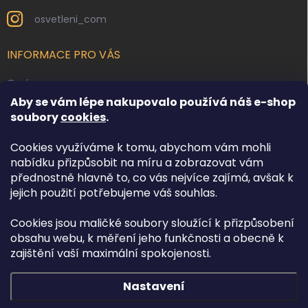
osvetleni_com
INFORMACE PRO VÁS
O nás
Aby se vám lépe nakupovalo používá náš e-shop
Kontakty
soubory
cookies
.
Obchodní podmínky
Cookies využíváme k tomu, abychom vám mohli
Podmínky ochrany osobních údajů
nabídku přizpůsobit na míru a zobrazovat vám
Reklamace zboží
přednostně hlavně to, co vás nejvíce zajímá, avšak k
Doprava a platba
jejich použití potřebujeme váš souhlas.
Cookies jsou maličké soubory sloužící k přizpůsobení
FACEBOOK
obsahu webu, k měření jeho funkčnosti a obecně k
zajištění vaší maximální spokojenosti.
Nastavení