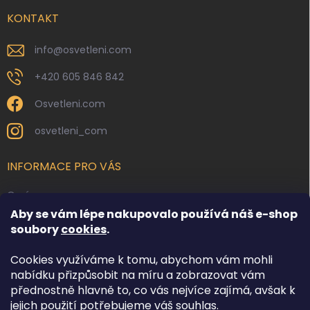
t
í
KONTAKT
info
@
osvetleni.com
+420 605 846 842
Osvetleni.com
osvetleni_com
INFORMACE PRO VÁS
O nás
Aby se vám lépe nakupovalo používá náš e-shop
Kontakty
soubory
cookies
.
Obchodní podmínky
Cookies využíváme k tomu, abychom vám mohli
Podmínky ochrany osobních údajů
nabídku přizpůsobit na míru a zobrazovat vám
Reklamace zboží
přednostně hlavně to, co vás nejvíce zajímá, avšak k
Doprava a platba
jejich použití potřebujeme váš souhlas.