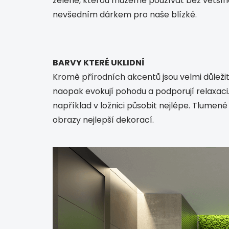
zeleně, kterou můžeme používat bez většího 
nevšedním dárkem pro naše blízké.
BARVY KTERÉ UKLIDNÍ
Kromě přírodních akcentů jsou velmi důleži
naopak evokují pohodu a podporují relaxaci
například v ložnici působit nejlépe. Tlumen
obrazy nejlepší dekorací.