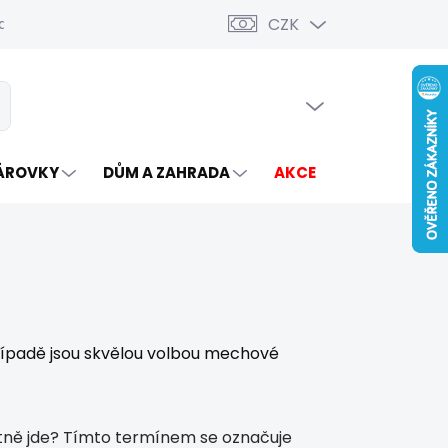
CZK
ava a platba
PRÁZDNÝ KOŠÍK
t
NÁKUPNÍ
KOŠÍK
ÁROVKY
DŮM A ZAHRADA
AKCE
VÝROBCI
případě jsou skvělou volbou mechové
stně jde? Tímto termínem se označuje