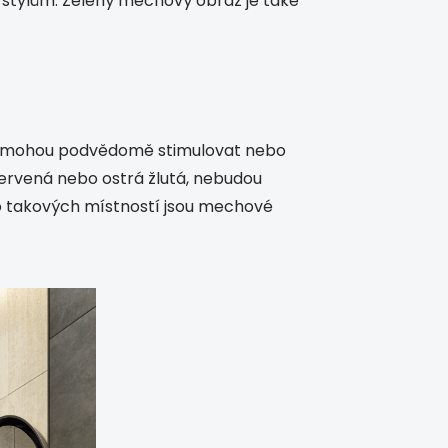
m stylům. Zelený mechový obraz je také
nás mohou podvědomě stimulovat nebo
červená nebo ostrá žlutá, nebudou
 do takových místností jsou mechové