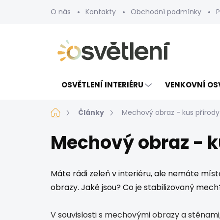
Přejít
O nás
Kontakty
Obchodní podmínky
P
na
obsah
OSVĚTLENÍ INTERIÉRU
VENKOVNÍ OS
Domů
Články
Mechový obraz - kus přírody 
Mechový obraz - ku
Máte rádi zeleň v interiéru, ale nemáte mí
obrazy. Jaké jsou? Co je stabilizovaný mech
V souvislosti s mechovými obrazy a stěnam