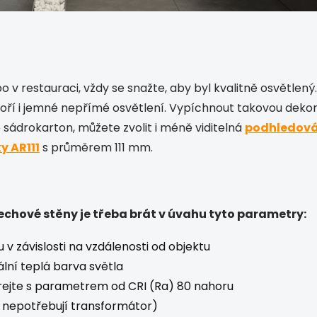
 v restauraci, vždy se snažte, aby byl kvalitně osvětlený
oří i jemné nepřímé osvětlení. Vypíchnout takovou dekoraci
sádrokarton, můžete zvolit i méně viditelná
podhledová
y AR111
s průměrem 111 mm.
chové stěny je třeba brát v úvahu tyto parametry:
v závislosti na vzdálenosti od objektu
ální teplá barva světla
írejte s parametrem od CRI (Ra) 80 nahoru
a nepotřebují transformátor)