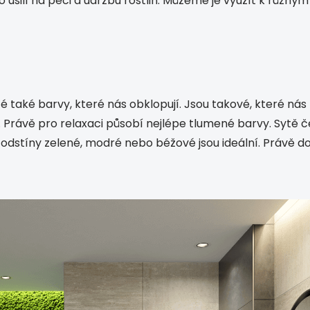
úsilí na péči a údržbu rostlin. Můžeme je využít k různý
té také barvy, které nás obklopují. Jsou takové, které 
. Právě pro relaxaci působí nejlépe tlumené barvy. Sytě 
é odstíny zelené, modré nebo béžové jsou ideální. Právě