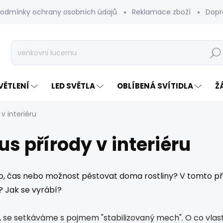
odmínky ochrany osobních údajů
Reklamace zboží
Dopr
Hleda
VĚTLENÍ
LED SVĚTLA
OBLÍBENÁ SVÍTIDLA
Ž
v interiéru
s přírody v interiéru
sto, čas nebo možnost pěstovat doma rostliny? V tomto 
? Jak se vyrábí?
i, se setkáváme s pojmem "stabilizovaný mech". O co vla