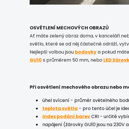
OSVĚTLENÍ MECHOVÝCH OBRAZŮ
Ať máte zelený obraz doma, v kanceláři nebo
světlo, které se od něj částečně odráží, vytv
Nejlepší volbou jsou
bodovky
a pokud máte 
GU10
s průměrem 50 mm, nebo
LED žárovk
Při osvětlení mechového obrazu nebo me
úhel svícení - průměr světelného bodu 
teplota světla
- pro tento účel je ide
index podání barev
CRI - určitě vyb
napájení (žárovky GU10 jsou na 230V 