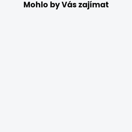
DO 14 DNŮ
Moderní černé
bodovky CRIUS
3xGU10
1 642 Kč
Černozlaté bodovky na
chodbu, do obýváku nebo
ložnice Smarter Crius 04-