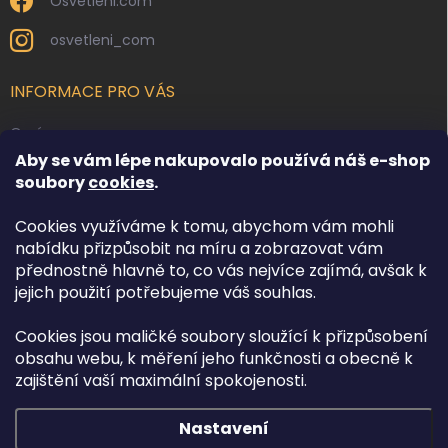
Osvetleni.com
osvetleni_com
INFORMACE PRO VÁS
O nás
Aby se vám lépe nakupovalo používá náš e-shop
Kontakty
soubory
cookies
.
Obchodní podmínky
Cookies využíváme k tomu, abychom vám mohli
Podmínky ochrany osobních údajů
nabídku přizpůsobit na míru a zobrazovat vám
Reklamace zboží
přednostně hlavně to, co vás nejvíce zajímá, avšak k
Doprava a platba
jejich použití potřebujeme váš souhlas.
Cookies jsou maličké soubory sloužící k přizpůsobení
FACEBOOK
obsahu webu, k měření jeho funkčnosti a obecně k
zajištění vaší maximální spokojenosti.
Nastavení