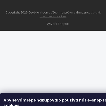
Copyright 2026
Osvětlení.com
. Všechna práva vyhrazena.
Upravit
nastavení cookies
Vytvořil Shoptet
Aby se vám lépe nakupovalo používá náš e-shop s
cookies
.