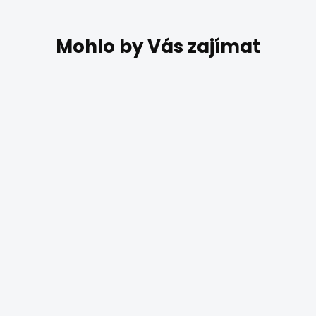
DO 4 TÝDNŮ
Moderní závěsné
světlo z kovu
HEATON 2414-4SI
5 945 Kč