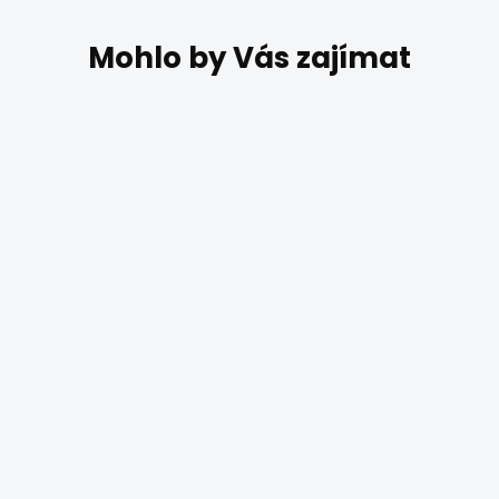
DO 4 TÝDNŮ
Stylové nástěnné
svítidlo Searchlight
WALL 30002
2 543 Kč
Nástěnné retro svítidlo WALL