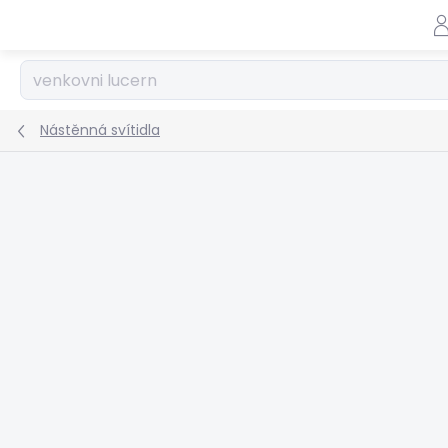
Přejít
na
obsah
Nástěnná svítidla