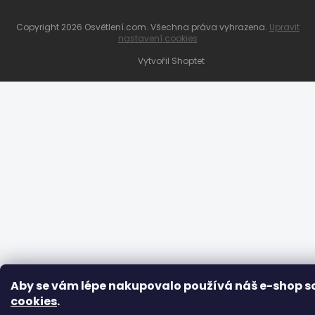
Copyright 2026
Osvětlení.com
. Všechna práva vyhrazena.
Upravit
nastavení cookies
Vytvořil Shoptet
Aby se vám lépe nakupovalo používá náš e-shop s
cookies
.