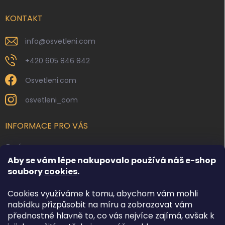
t
í
KONTAKT
info
@
osvetleni.com
+420 605 846 842
Osvetleni.com
osvetleni_com
INFORMACE PRO VÁS
O nás
Aby se vám lépe nakupovalo používá náš e-shop
Kontakty
soubory
cookies
.
Obchodní podmínky
Cookies využíváme k tomu, abychom vám mohli
Podmínky ochrany osobních údajů
nabídku přizpůsobit na míru a zobrazovat vám
Reklamace zboží
přednostně hlavně to, co vás nejvíce zajímá, avšak k
Doprava a platba