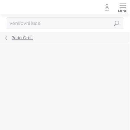
Přejít
na
obsah
Hledat
Redo Orbit