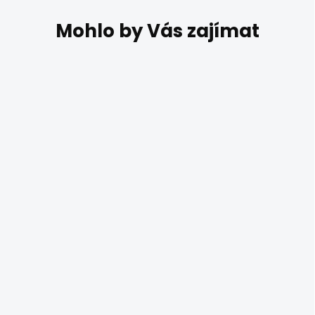
DO 14 DNŮ
Designové LED
světlo ORBIT 01-
1709-TRIAC
9 924 Kč