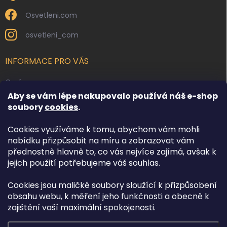
Osvetleni.com
osvetleni_com
INFORMACE PRO VÁS
O nás
Aby se vám lépe nakupovalo používá náš e-shop
Kontakty
soubory
cookies
.
Obchodní podmínky
Cookies využíváme k tomu, abychom vám mohli
Podmínky ochrany osobních údajů
nabídku přizpůsobit na míru a zobrazovat vám
Reklamace zboží
přednostně hlavně to, co vás nejvíce zajímá, avšak k
Doprava a platba
jejich použití potřebujeme váš souhlas.
Cookies jsou maličké soubory sloužící k přizpůsobení
FACEBOOK
obsahu webu, k měření jeho funkčnosti a obecně k
zajištění vaší maximální spokojenosti.