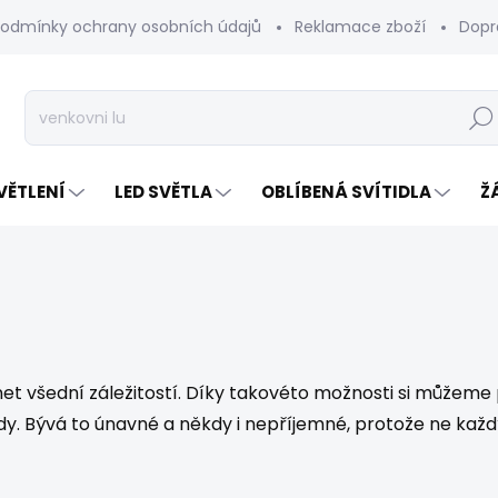
odmínky ochrany osobních údajů
Reklamace zboží
Dopr
Hleda
VĚTLENÍ
LED SVĚTLA
OBLÍBENÁ SVÍTIDLA
Ž
rnet všední záležitostí. Díky takovéto možnosti si můžeme 
Bývá to únavné a někdy i nepříjemné, protože ne každý 