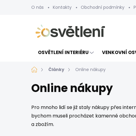
Přejít
O nás
Kontakty
Obchodní podmínky
P
na
obsah
OSVĚTLENÍ INTERIÉRU
VENKOVNÍ OS
Domů
Články
Online nákupy
Online nákupy
Pro mnoho lidí se již staly nákupy přes inte
bychom museli procházet kamenné obchody. 
a zbožím.