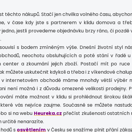
ost těchto nákupů. Stačí jen chvilka volného času, abych
, v čase kdy jste s partnerem v klidu domova a tře
y jedno, jestli provedeme objednávku brzy ráno, či pozdě 
.
souvisí s bodem zmíněným výše. Dnešní životní styl nás
chodů, neochotu obsluhujících a poté stání v řadě 
h center a zkoumání jejich zboží. Postačí mít po ruce
k můžete uskutečnit kdykoli a třeba i z víkendové chalup
ání v internetovém obchodě máme mnohdy větší výběr 
ni není možná i z důvodu omezené velikosti prodejny. 
ování máte možnost v klidu si prohlédnout širokou škálu
ží, které vás nejvíce zaujme. Současně se můžete nast
ebo si na webu
Heureka.cz
přečíst zkušenosti ostatních 
určitě nenarazíte.
chodů s
osvětlením
v Česku se snažíme plnit přání záka