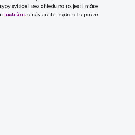
py svítidel. Bez ohledu na to, jestli máte
ým
lustrům
, u nás určitě najdete to pravé