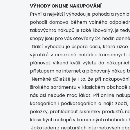
VÝHODY ONLINE NAKUPOVÁNÍ
První a největší výhodou je pohoda a rychl
pohodlí domova během volného odpoledne
takovýchto nákupů je také libovolný, je ted
shopy jsou pro vás otevřeny 24 hodin denně
Další výhodou je úspora času, která úzce 
výrobků v omezené nabídce kamenných ob
plánovat víkend kvůli výletu do nákupníc
přístupem na internet a plánovaný nákup ta
Neméně důležité je i to, že při nakupov
širokého sortimentu v klasickém obchodě a
nás asi nebude moc lákat. Při online nakup
kategoriích i podkategoriích a najít zbo
položky, prohlédnout si snímky produktů, n
klasických nákupů v kamenných obchodech 
Jako jeden z nejstarších internetových ob