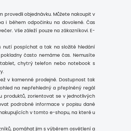
om provedli objednávku. Můžete nakoupit v
ba i během odpočinku na dovolené. Čas
večer. Vše záleží pouze na zákazníkovi. E-
 nutí pospíchat a tak na složité hledání
u pokladny často nemáme čas. Nemusíte
 tablet, chytrý telefon nebo notebook s
y.
než v kamenné prodejně. Dostupnost tak
Pohled na nepřehledný a přeplněný regál
 produktů, zorientovat se v jednotlivých
udovat podrobné informace v popisu dané
nakupujících v tomto e-shopu, na které u
zníků, pomáhat jim s výběrem osvětlení a