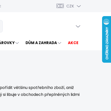
CZK
ava a platba
PRÁZDNÝ KOŠÍK
t
NÁKUPNÍ
KOŠÍK
ÁROVKY
DŮM A ZAHRADA
AKCE
VÝROBCI
pořídit většinu spotřebního zboží, aniž
si libuje v obchodech přeplněných lidmi