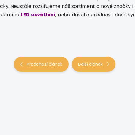
cky. Neustále rozšiřujeme náš sortiment o nové značky i ty
moderního
LED osvětlení
, nebo dáváte přednost klasick
Předchozí článek
Další článek