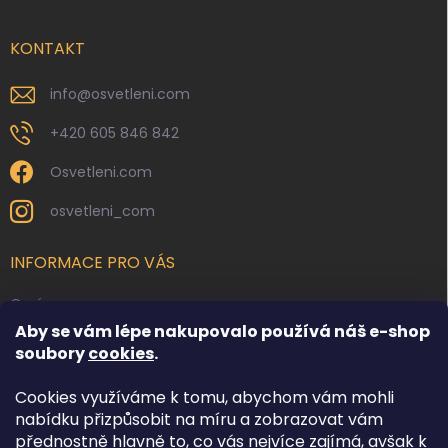
a
t
í
KONTAKT
info
@
osvetleni.com
+420 605 846 842
Osvetleni.com
osvetleni_com
INFORMACE PRO VÁS
O nás
Aby se vám lépe nakupovalo používá náš e-shop
Kontakty
soubory
cookies
.
Obchodní podmínky
Cookies využíváme k tomu, abychom vám mohli
Podmínky ochrany osobních údajů
nabídku přizpůsobit na míru a zobrazovat vám
Reklamace zboží
přednostně hlavně to, co vás nejvíce zajímá, avšak k