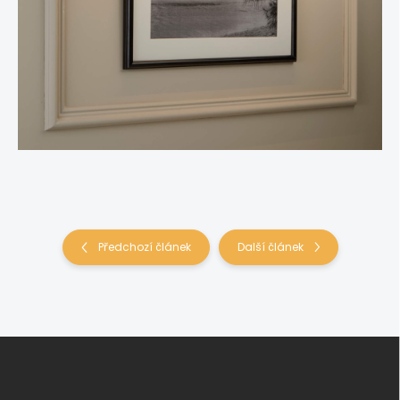
Předchozí článek
Další článek
Z
á
p