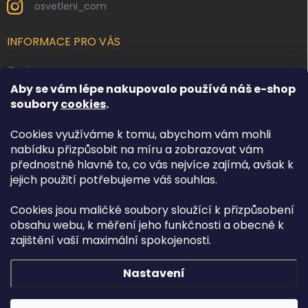
osvetleni_com
INFORMACE PRO VÁS
O nás
Aby se vám lépe nakupovalo používá náš e-shop
Kontakty
soubory
cookies
.
Obchodní podmínky
Cookies využíváme k tomu, abychom vám mohli
Podmínky ochrany osobních údajů
nabídku přizpůsobit na míru a zobrazovat vám
Reklamace zboží
přednostně hlavně to, co vás nejvíce zajímá, avšak k
Doprava a platba
jejich použití potřebujeme váš souhlas.
Cookies jsou maličké soubory sloužící k přizpůsobení
FACEBOOK
obsahu webu, k měření jeho funkčnosti a obecně k
zajištění vaší maximální spokojenosti.
Nastavení
Copyright 2026
Osvětlení.com
. Všechna práva vyhrazena.
Upravit