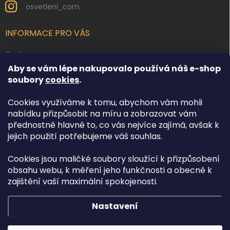
osvetleni_com
INFORMACE PRO VÁS
O nás
Aby se vám lépe nakupovalo používá náš e-shop
Kontakty
soubory
cookies
.
Obchodní podmínky
Cookies využíváme k tomu, abychom vám mohli
Podmínky ochrany osobních údajů
nabídku přizpůsobit na míru a zobrazovat vám
Reklamace zboží
přednostně hlavně to, co vás nejvíce zajímá, avšak k
Doprava a platba
jejich použití potřebujeme váš souhlas.
Cookies jsou maličké soubory sloužící k přizpůsobení
FACEBOOK
obsahu webu, k měření jeho funkčnosti a obecně k
zajištění vaší maximální spokojenosti.
Nastavení
Copyright 2026
Osvětlení.com
. Všechna práva vyhrazena.
Upravit