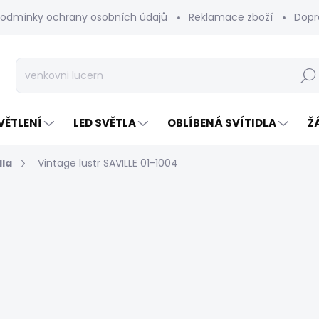
odmínky ochrany osobních údajů
Reklamace zboží
Dopr
Hleda
VĚTLENÍ
LED SVĚTLA
OBLÍBENÁ SVÍTIDLA
Ž
dla
Vintage lustr SAVILLE 01-1004