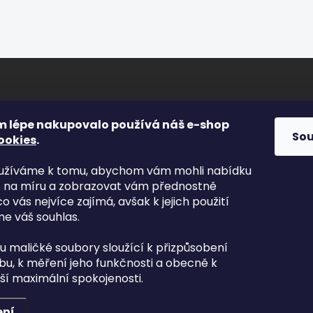
ORMACE PRO VÁS
FACEBOOK
m lépe nakupovalo používá náš e-shop
So
ookies
.
s
yužíváme k tomu, abychom vám mohli nabídku
kty
t na míru a zobrazovat vám přednostně
odní podmínky
co vás nejvíce zajímá, avšak k jejich použití
nky ochrany osobních údajů
e váš souhlas.
mace zboží
ou maličké soubory sloužící k přizpůsobení
va a platba
u, k měření jeho funkčnosti a obecně k
aší maximální spokojenosti.
ení