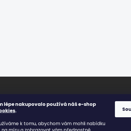
ORMACE PRO VÁS
FACEBOOK
m lépe nakupovalo používá náš e-shop
So
ookies
.
s
yužíváme k tomu, abychom vám mohli nabídku
kty
t na míru a zobrazovat vám přednostně