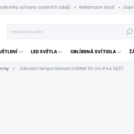
odmínky ochrany osobních údajů
Reklamace zboží
Dopr
Hleda
VĚTLENÍ
LED SVĚTLA
OBLÍBENÁ SVÍTIDLA
Ž
erny
Zahradní lampa Elstead LUVERNE 50 cm IP44 1xE27